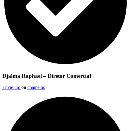
Djalma Raphael – Diretor Comercial
Envie um
ou
chame no