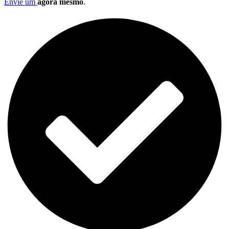
Envie um
agora mesmo
.