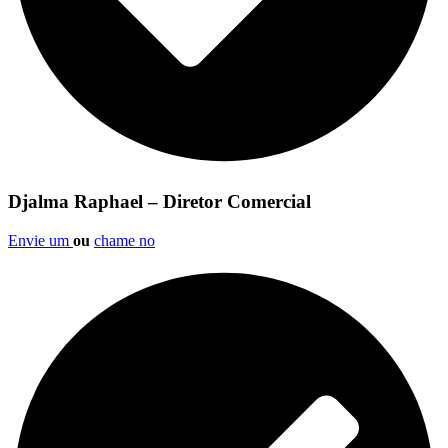
Djalma Raphael – Diretor Comercial
Envie um
ou
chame no