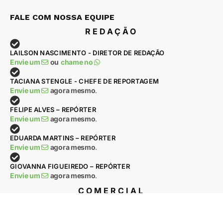
FALE COM NOSSA EQUIPE
REDAÇÃO
LAILSON NASCIMENTO - DIRETOR DE REDAÇÃO
Envie um
ou
chame no
TACIANA STENGLE - CHEFE DE REPORTAGEM
Envie um
agora mesmo
.
FELIPE ALVES – REPÓRTER
Envie um
agora mesmo
.
EDUARDA MARTINS – REPÓRTER
Envie um
agora mesmo
.
GIOVANNA FIGUEIREDO – REPÓRTER
Envie um
agora mesmo
.
COMERCIAL
DJALMA RAPHAEL – DIRETOR COMERCIAL
Envie um
ou
chame no