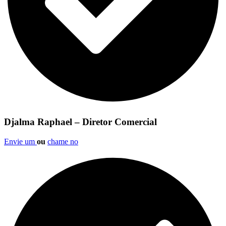
Djalma Raphael – Diretor Comercial
Envie um
ou
chame no