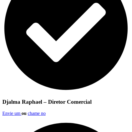
Djalma Raphael – Diretor Comercial
Envie um
ou
chame no