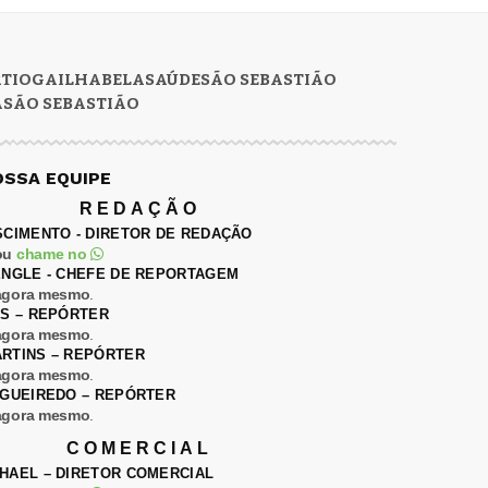
RTIOGA
ILHABELA
SAÚDE
SÃO SEBASTIÃO
A
SÃO SEBASTIÃO
OSSA EQUIPE
REDAÇÃO
SCIMENTO - DIRETOR DE REDAÇÃO
ou
chame no
ENGLE - CHEFE DE REPORTAGEM
agora mesmo
.
ES – REPÓRTER
agora mesmo
.
RTINS – REPÓRTER
agora mesmo
.
IGUEIREDO – REPÓRTER
agora mesmo
.
COMERCIAL
HAEL – DIRETOR COMERCIAL