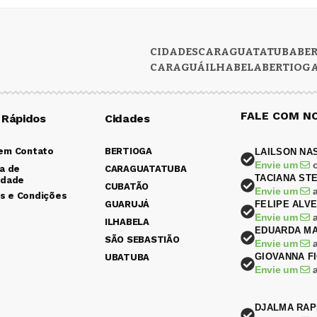
CIDADES
CARAGUATATUBA
BE
CARAGUÁ
ILHABELA
BERTIOG
FALE COM N
 Rápidos
Cidades
 em Contato
BERTIOGA
LAILSON NA
Envie um
ca de
CARAGUATATUBA
TACIANA ST
idade
CUBATÃO
Envie um
s e Condições
GUARUJÁ
FELIPE ALV
Envie um
ILHABELA
EDUARDA MA
SÃO SEBASTIÃO
Envie um
GIOVANNA F
UBATUBA
Envie um
DJALMA RAP