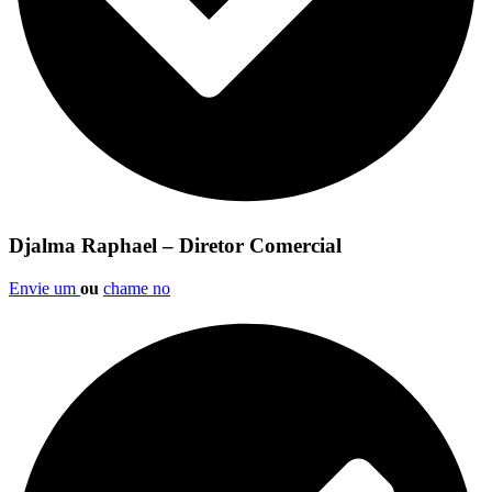
Djalma Raphael – Diretor Comercial
Envie um
ou
chame no