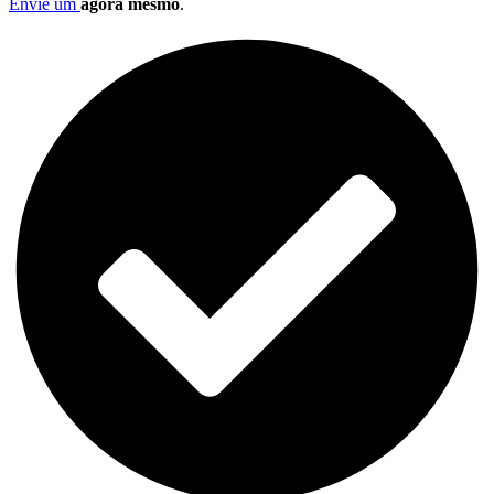
Envie um
agora mesmo
.