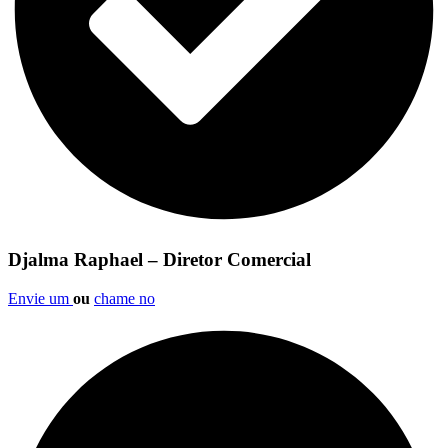
Djalma Raphael – Diretor Comercial
Envie um
ou
chame no