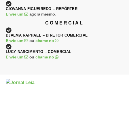
GIOVANNA FIGUEIREDO – REPÓRTER
Envie um
agora mesmo
.
COMERCIAL
DJALMA RAPHAEL – DIRETOR COMERCIAL
Envie um
ou
chame no
LUCY NASCIMENTO – COMERCIAL
Envie um
ou
chame no
Entre em Contato
Política de Privacidade
Termos e Condições
© 2026. Criado e operado com
♥
por
.
Projeto construído com tecnologias de nuvem, banco de dados e