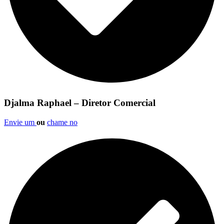
Djalma Raphael – Diretor Comercial
Envie um
ou
chame no