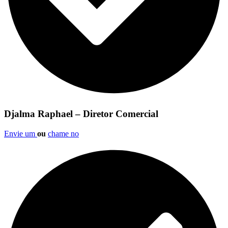
Djalma Raphael – Diretor Comercial
Envie um
ou
chame no