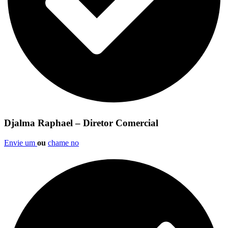
Djalma Raphael – Diretor Comercial
Envie um
ou
chame no