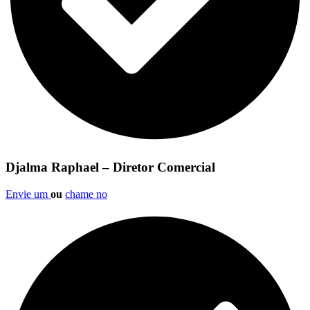
Djalma Raphael – Diretor Comercial
Envie um
ou
chame no