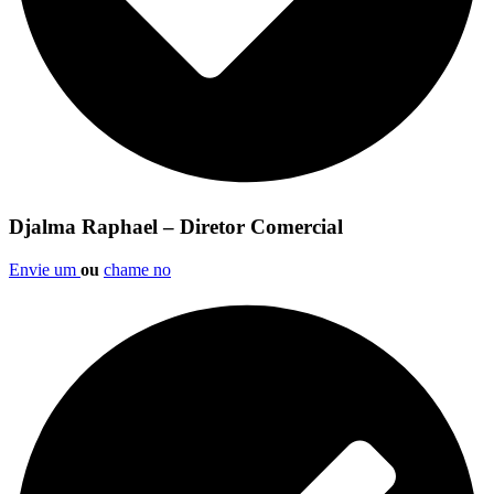
Djalma Raphael – Diretor Comercial
Envie um
ou
chame no