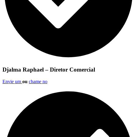
Djalma Raphael – Diretor Comercial
Envie um
ou
chame no