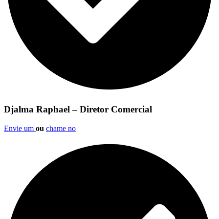
Djalma Raphael – Diretor Comercial
Envie um
ou
chame no