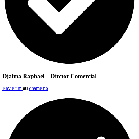
Djalma Raphael – Diretor Comercial
Envie um
ou
chame no