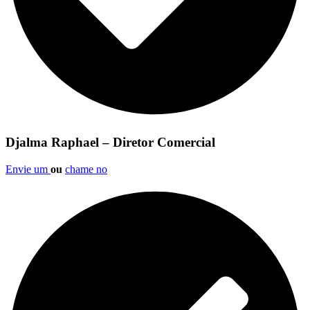
Djalma Raphael – Diretor Comercial
Envie um
ou
chame no