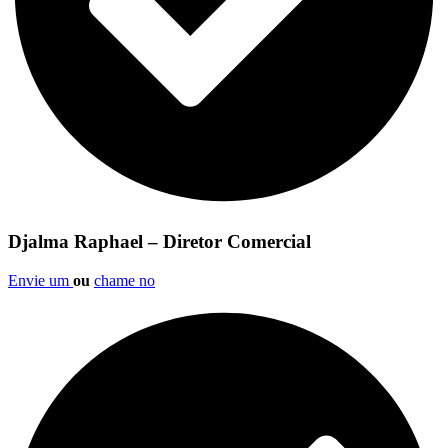
Djalma Raphael – Diretor Comercial
Envie um
ou
chame no