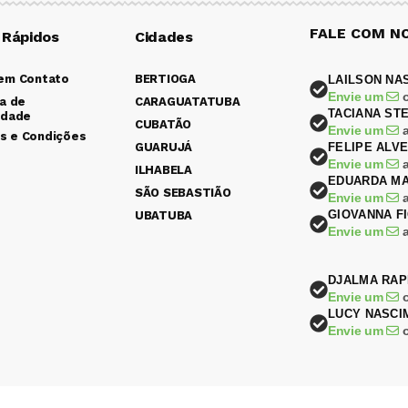
FALE COM N
 Rápidos
Cidades
 em Contato
BERTIOGA
LAILSON NA
Envie um
ca de
CARAGUATATUBA
TACIANA ST
idade
CUBATÃO
Envie um
s e Condições
GUARUJÁ
FELIPE ALV
Envie um
ILHABELA
EDUARDA MA
SÃO SEBASTIÃO
Envie um
GIOVANNA F
UBATUBA
Envie um
DJALMA RAP
Envie um
LUCY NASCI
Envie um