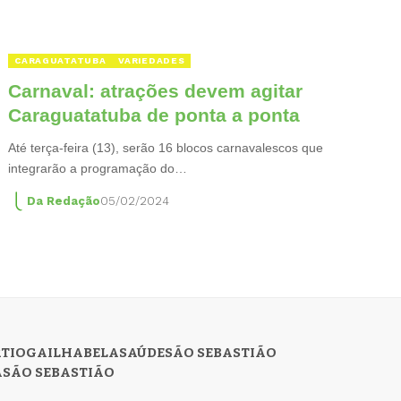
CARAGUATATUBA
VARIEDADES
Carnaval: atrações devem agitar
Caraguatatuba de ponta a ponta
Até terça-feira (13), serão 16 blocos carnavalescos que
integrarão a programação do…
Da Redação
05/02/2024
RTIOGA
ILHABELA
SAÚDE
SÃO SEBASTIÃO
A
SÃO SEBASTIÃO