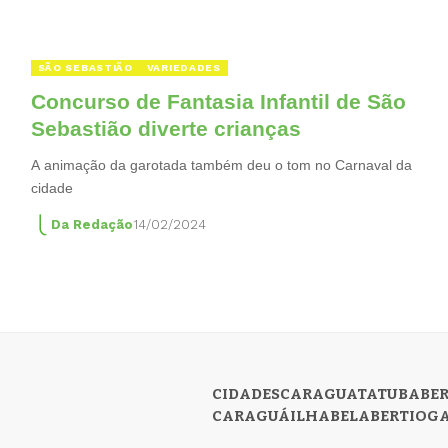
SÃO SEBASTIÃO
VARIEDADES
Concurso de Fantasia Infantil de São
Sebastião diverte crianças
A animação da garotada também deu o tom no Carnaval da
cidade
Da Redação
14/02/2024
CIDADES
CARAGUATATUBA
BE
CARAGUÁ
ILHABELA
BERTIOG