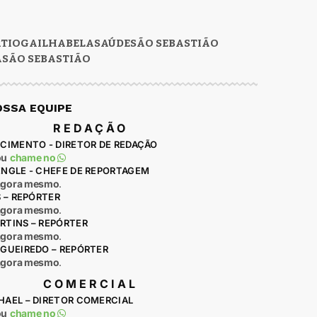
RTIOGA
ILHABELA
SAÚDE
SÃO SEBASTIÃO
A
SÃO SEBASTIÃO
OSSA EQUIPE
REDAÇÃO
CIMENTO - DIRETOR DE REDAÇÃO
ou
chame no
ENGLE - CHEFE DE REPORTAGEM
agora mesmo
.
S – REPÓRTER
agora mesmo
.
RTINS – REPÓRTER
agora mesmo
.
IGUEIREDO – REPÓRTER
agora mesmo
.
COMERCIAL
HAEL – DIRETOR COMERCIAL
ou
chame no