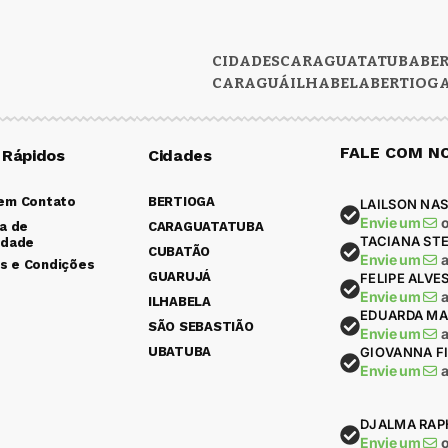
CIDADES
CARAGUATATUBA
BE
CARAGUÁ
ILHABELA
BERTIOG
FALE COM N
 Rápidos
Cidades
 em Contato
BERTIOGA
LAILSON NAS
Envie um
ca de
CARAGUATATUBA
TACIANA ST
idade
CUBATÃO
Envie um
s e Condições
GUARUJÁ
FELIPE ALVE
Envie um
ILHABELA
EDUARDA MA
SÃO SEBASTIÃO
Envie um
UBATUBA
GIOVANNA F
Envie um
DJALMA RAP
Envie um