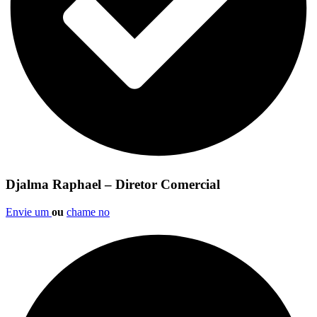
Djalma Raphael – Diretor Comercial
Envie um
ou
chame no