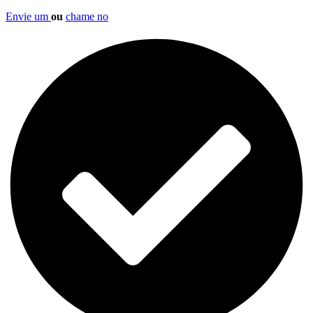
Envie um
ou
chame no