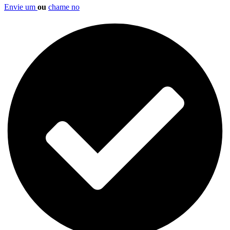
Envie um
ou
chame no