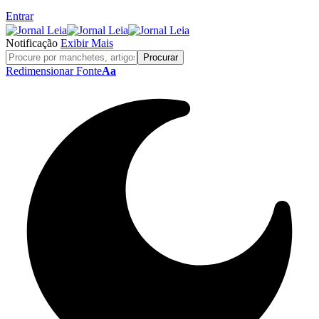
Entrar
Notificação
Exibir Mais
Redimensionar Fonte
Aa