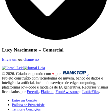
Lucy Nascimento – Comercial
Envie um
ou
chame no
© 2026. Criado e operado com
♥
por
.
Projeto construído com tecnologias de nuvem, banco de dados e
inteligência artificial, incluindo serviços de edge computing,
plataformas low-code e modelos de IA generativa. Recursos visuais
licenciados por
Freepik
,
Flaticon
,
FontAwesome
e
LottieFiles
.
Entre em Contato
Política de Privacidade
Termos e Condições