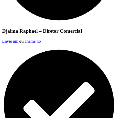
Djalma Raphael – Diretor Comercial
Envie um
ou
chame no