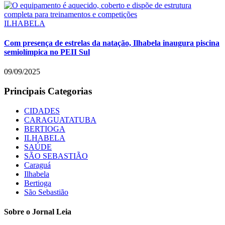
ILHABELA
Com presença de estrelas da natação, Ilhabela inaugura piscina
semiolímpica no PEII Sul
09/09/2025
Principais Categorias
CIDADES
CARAGUATATUBA
BERTIOGA
ILHABELA
SAÚDE
SÃO SEBASTIÃO
Caraguá
Ilhabela
Bertioga
São Sebastião
Sobre o Jornal Leia