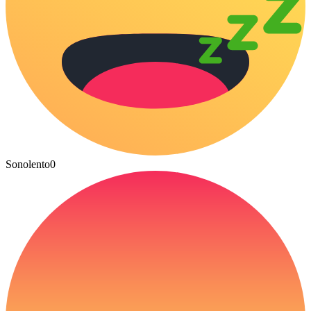
Sonolento
0