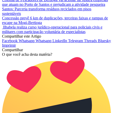
que atuam no Porto de Santos e prejudicam a atividade pesqueira
Santos: Parceria transforma resíduos reciclados em pisos
sustentáveis
Concessão prevê 6 km de duplicações, terceiras faixas e rampas de
escape na Mogi-Bertioga
Ilhabela realiza curso jurídico-operacional para policiais civis e
militares com participação voluntária de especialistas
Compartilhar este Artigo
Facebook
Whatsapp
Whatsapp
LinkedIn
Telegram
Threads
Bluesky
Imprimir
Compartilhar
O que você acha desta matéria?