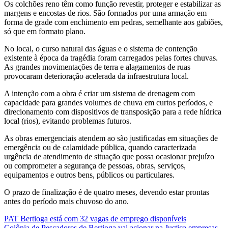
Os colchões reno têm como função revestir, proteger e estabilizar as
margens e encostas de rios. São formados por uma armação em
forma de grade com enchimento em pedras, semelhante aos gabiões,
só que em formato plano.
No local, o curso natural das águas e o sistema de contenção
existente à época da tragédia foram carregados pelas fortes chuvas.
As grandes movimentações de terra e alagamentos de ruas
provocaram deterioração acelerada da infraestrutura local.
A intenção com a obra é criar um sistema de drenagem com
capacidade para grandes volumes de chuva em curtos períodos, e
direcionamento com dispositivos de transposição para a rede hídrica
local (rios), evitando problemas futuros.
As obras emergenciais atendem ao são justificadas em situações de
emergência ou de calamidade pública, quando caracterizada
urgência de atendimento de situação que possa ocasionar prejuízo
ou comprometer a segurança de pessoas, obras, serviços,
equipamentos e outros bens, públicos ou particulares.
O prazo de finalização é de quatro meses, devendo estar prontas
antes do período mais chuvoso do ano.
PAT Bertioga está com 32 vagas de emprego disponíveis
Colônia de Pescadores de Bertioga vai acionar na Justiça empresas