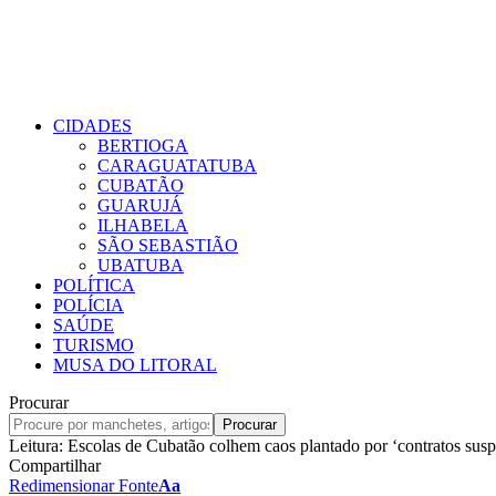
CIDADES
BERTIOGA
CARAGUATATUBA
CUBATÃO
GUARUJÁ
ILHABELA
SÃO SEBASTIÃO
UBATUBA
POLÍTICA
POLÍCIA
SAÚDE
TURISMO
MUSA DO LITORAL
Procurar
Leitura:
Escolas de Cubatão colhem caos plantado por ‘contratos suspe
Compartilhar
Redimensionar Fonte
Aa