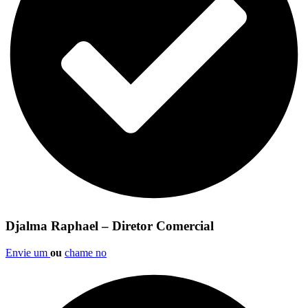
Djalma Raphael – Diretor Comercial
Envie um
ou
chame no